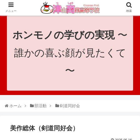
since 1921｜地域と共に未来へつなげ！｜Tsuyama Commercial High School
メニュー
検索
ホンモノの学びの実現
〜
誰かの喜ぶ顔が見たくて
〜
ホーム
部活動
剣道同好会
美作総体（剣道同好会）