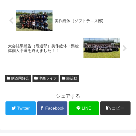
美作総体（ソフトテニス部)
大会結果報告（弓道部）美作総体・県総
体個人予選を終えました！！
剣道同好会
津商ライフ
部活動
シェアする
Twitter
Facebook
LINE
コピー