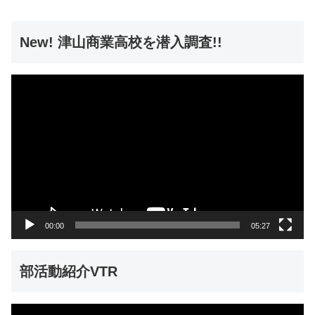
New! 津山商業高校を潜入調査!!
動
画
プ
レ
ー
ヤ
ー
00:00
05:27
部活動紹介VTR
動