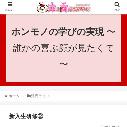
since 1921｜地域と共に未来へつなげ！｜Tsuyama Commercial High School
メニュー
検索
ホンモノの学びの実現
〜
誰かの喜ぶ顔が見たくて
〜
ホーム
津商ライフ
新入生研修②