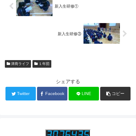
新入生研修①
新入生研修③
津商ライフ
１年団
シェアする
Twitter
Facebook
LINE
コピー