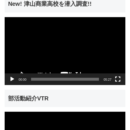
New! 津山商業高校を潜入調査!!
動
画
プ
レ
ー
ヤ
ー
00:00
05:27
部活動紹介VTR
動
画