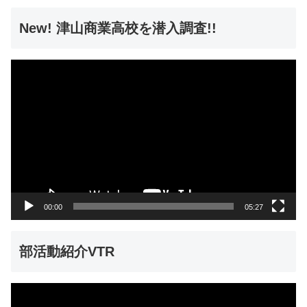
New! 津山商業高校を潜入調査!!
動
画
プ
レ
ー
ヤ
ー
00:00
05:27
部活動紹介VTR
動