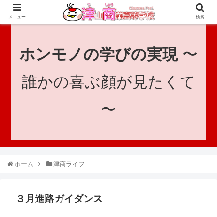
since 1921｜地域と共に未来へつなげ！｜Tsuyama Commercial High School
メニュー
検索
ホンモノの学びの実現
〜
誰かの喜ぶ顔が見たくて
〜
ホーム
津商ライフ
３月進路ガイダンス