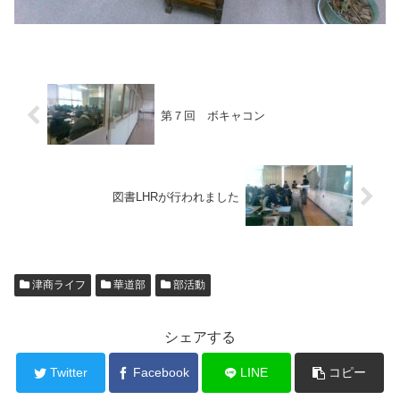
第７回 ボキャコン
図書LHRが行われました
津商ライフ
華道部
部活動
シェアする
Twitter
Facebook
LINE
コピー