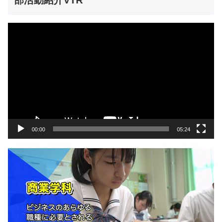
動
画
プ
レ
ー
ヤ
ー
00:00
05:24