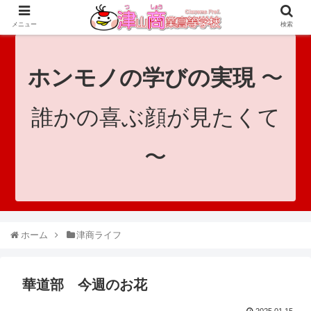
since 1921｜地域と共に未来へつなげ！｜Tsuyama Commercial High School
メニュー
検索
ホンモノの学びの実現
〜
誰かの喜ぶ顔が見たくて
〜
ホーム
津商ライフ
華道部 今週のお花