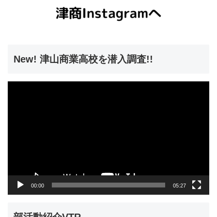
New! 津山商業高校を潜入調査!!
動
画
プ
レ
ー
ヤ
ー
00:00
05:27
部活動紹介VTR