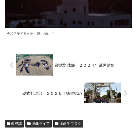
令和７年初日の出 津山城にて
硬式野球部 ２０２４年練習納め
硬式野球部 ２０２５年練習始め
教務課
津商ライフ
津商生ブログ