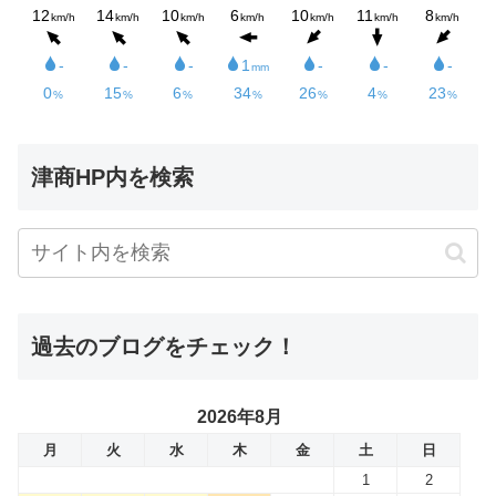
津商HP内を検索
過去のブログをチェック！
2026年8月
月
火
水
木
金
土
日
1
2