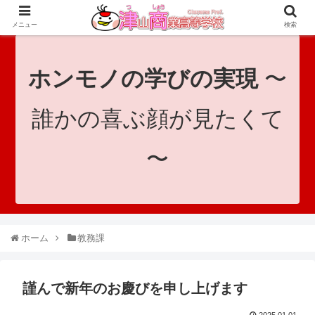
since 1921｜地域と共に未来へつなげ！｜Tsuyama Commercial High School
メニュー
検索
ホンモノの学びの実現
〜
誰かの喜ぶ顔が見たくて
〜
ホーム
教務課
謹んで新年のお慶びを申し上げます