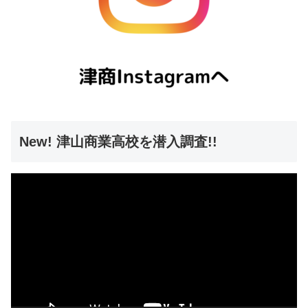
New! 津山商業高校を潜入調査!!
動
画
プ
レ
ー
ヤ
ー