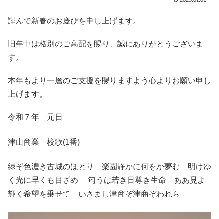
2025.01.01
謹んで新春のお慶びを申し上げます。
旧年中は格別のご高配を賜り、誠にありがとうございま
す。
本年もより一層のご支援を賜りますよう心よりお願い申し
上げます。
令和７年 元日
津山商業 校歌(1番)
緑ぞ色濃き古城のほとり 楽園静かに何をか夢む 明けゆ
く光に早くも目ざめ 匂うは若き日尊き生命 ああ見よ
輝く希望を乗せて いさまし津商ぞ津商ぞわれら