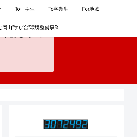
者
To中学生
To卒業生
For地域
と岡山”学び舎”環境整備事業
が見たくて