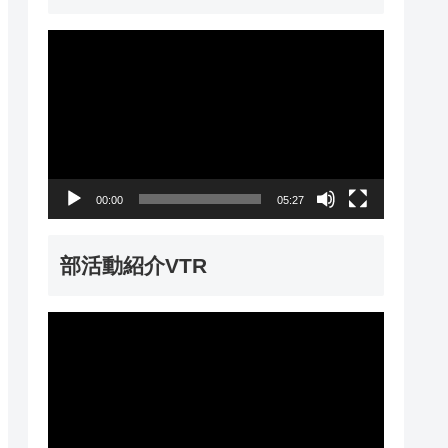
動
画
プ
レ
ー
00:00
05:27
ヤ
ー
部活動紹介VTR
動
画
プ
レ