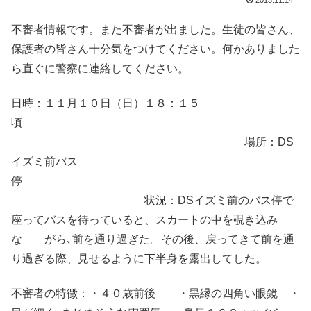
2013.11.14
不審者情報です。また不審者が出ました。生徒の皆さん、
保護者の皆さん十分気をつけてください。何かありました
ら直ぐに警察に連絡してください。
日時：１１月１０日（日）１８：１５
頃
場所：DS
イズミ前バス
停
状況：DSイズミ前のバス停で
座ってバスを待っていると、スカートの中を覗き込み
な がら､前を通り過ぎた。その後、戻ってきて前を通
り過ぎる際、見せるように下半身を露出してした。
不審者の特徴：・４０歳前後 ・黒縁の四角い眼鏡 ・