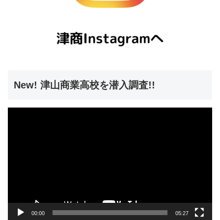
New! 津山商業高校を潜入調査!!
動
画
プ
レ
ー
ヤ
ー
00:00
05:27