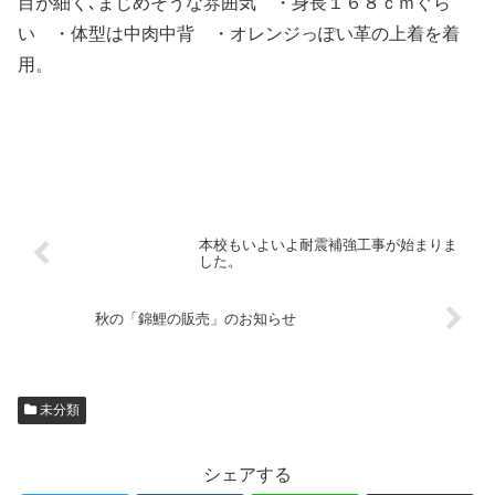
目が細く､まじめそうな雰囲気 ・身長１６８ｃｍぐら
い ・体型は中肉中背 ・オレンジっぽい革の上着を着
用。
本校もいよいよ耐震補強工事が始まりま
した。
秋の「錦鯉の販売」のお知らせ
未分類
シェアする