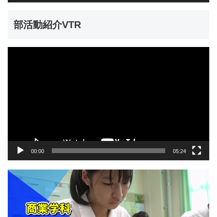
部活動紹介VTR
動
画
プ
レ
ー
ヤ
ー
00:00
05:24