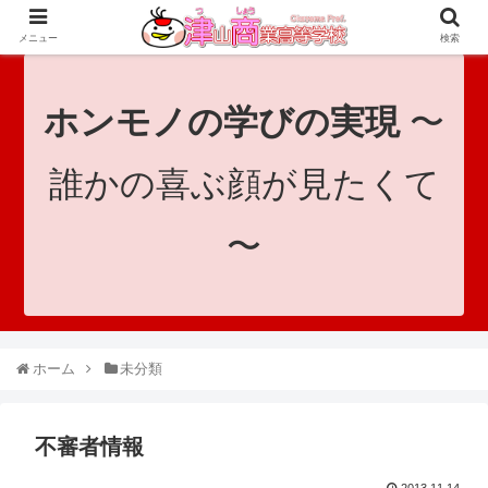
since 1921｜地域と共に未来へつなげ！｜Tsuyama Commercial High School
メニュー
検索
ホンモノの学びの実現
〜
誰かの喜ぶ顔が見たくて
〜
ホーム
未分類
不審者情報