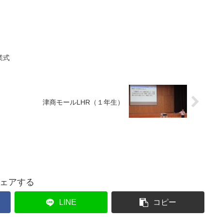
業式
津商モールLHR（１年生）
ェアする
LINE
コピー