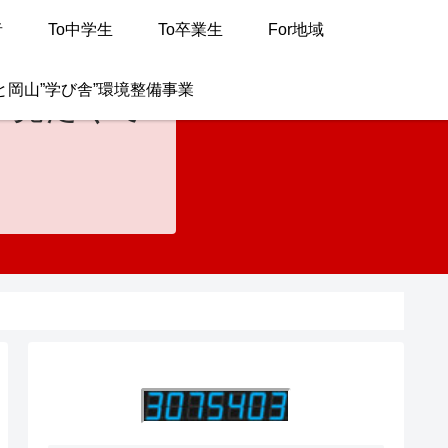
者
To中学生
To卒業生
For地域
と岡山”学び舎”環境整備事業
が見たくて