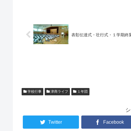
表彰伝達式・壮行式・１学期終
学校行事
津商ライフ
１年団
シ
Twitter
Facebook