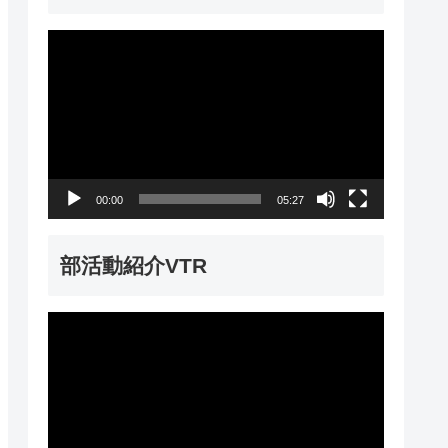
動
画
プ
レ
ー
00:00
05:27
ヤ
ー
部活動紹介VTR
動
画
プ
レ