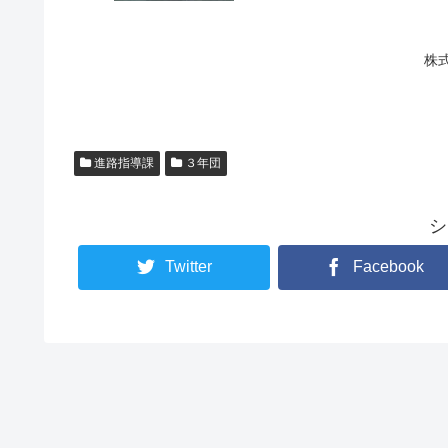
株
進路指導課
３年団
シ
Twitter
Facebook