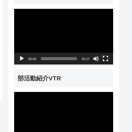
動
画
プ
レ
ー
00:00
05:27
ヤ
ー
部活動紹介VTR
動
画
プ
レ