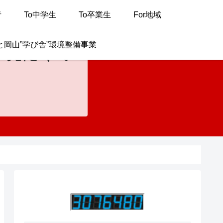
者
To中学生
To卒業生
For地域
と岡山”学び舎”環境整備事業
が見たくて