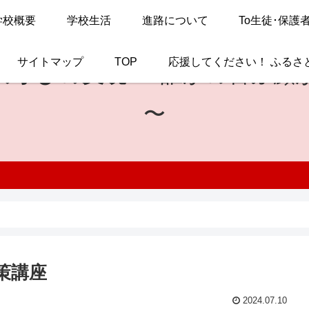
学校概要
学校生活
進路について
To生徒･保護
サイトマップ
TOP
応援してください！ ふるさ
の学びの実現
〜 誰かの喜ぶ顔
〜
策講座
2024.07.10