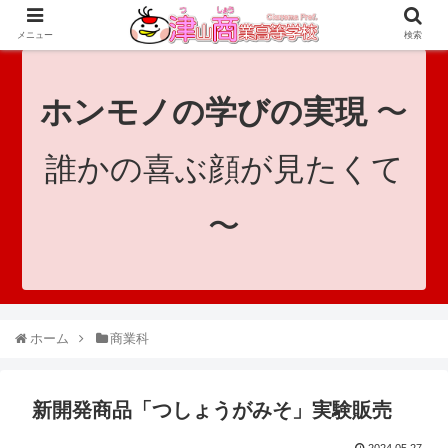
since 1921｜地域と共に未来へつなげ！｜Tsuyama Commercial High School
メニュー
検索
ホンモノの学びの実現
〜
誰かの喜ぶ顔が見たくて
〜
ホーム
商業科
新開発商品「つしょうがみそ」実験販売