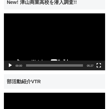
New! 津山商業高校を潜入調査!!
動
画
プ
レ
ー
ヤ
ー
00:00
05:27
部活動紹介VTR
動
画