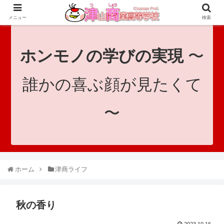
since 1921｜地域と共に未来へつなげ！｜Tsuyama Commercial High School
メニュー
検索
ホンモノの学びの実現
〜
誰かの喜ぶ顔が見たくて
〜
ホーム
津商ライフ
秋の香り