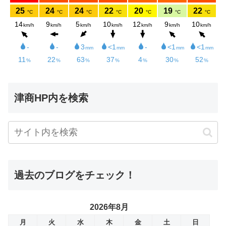
津商HP内を検索
過去のブログをチェック！
2026年8月
月
火
水
木
金
土
日