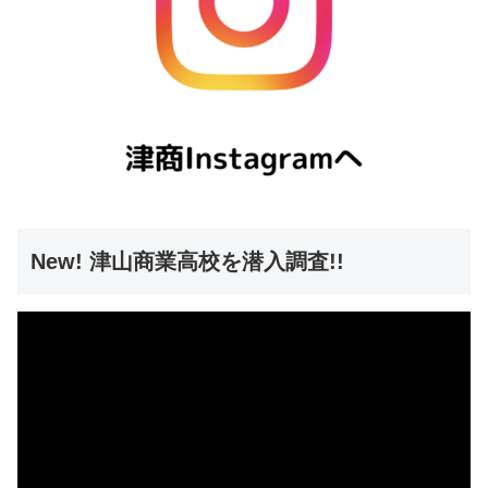
New! 津山商業高校を潜入調査!!
動
画
プ
レ
ー
ヤ