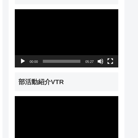
動
画
プ
レ
ー
00:00
05:27
ヤ
ー
部活動紹介VTR
動
画
プ
レ