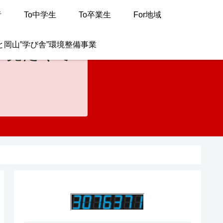
者
To中学生
To卒業生
For地域
と岡山”学び舎”環境整備事業
が見たくて