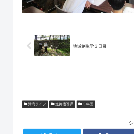
地域創生学２日目
津商ライフ
進路指導課
３年団
シ