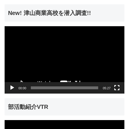
New! 津山商業高校を潜入調査!!
動
画
プ
レ
ー
ヤ
ー
00:00
05:27
部活動紹介VTR
動