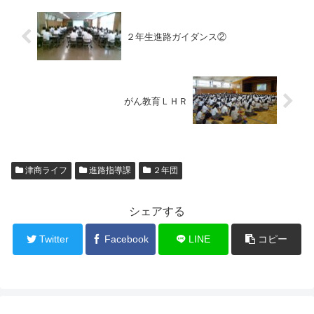
２年生進路ガイダンス②
がん教育ＬＨＲ
津商ライフ
進路指導課
２年団
シェアする
Twitter
Facebook
LINE
コピー