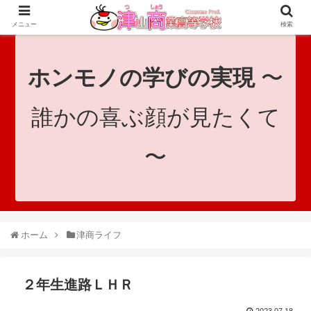
since 1921｜地域と共に未来へつなげ！｜Tsuyama Commercial High School
メニュー
検索
ホンモノの学びの実現
〜
誰かの喜ぶ顔が見たくて
〜
ホーム
津商ライフ
２年生進路ＬＨＲ