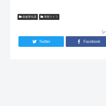
保健厚生課
津商ライフ
シ
Twitter
Facebook