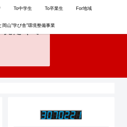
者
To中学生
To卒業生
For地域
と岡山”学び舎”環境整備事業
が見たくて