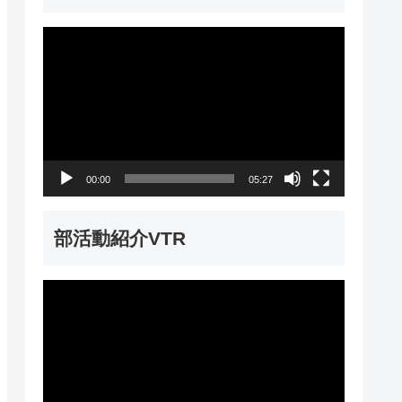
動
画
プ
レ
ー
00:00
05:27
ヤ
ー
部活動紹介VTR
動
画
プ
レ