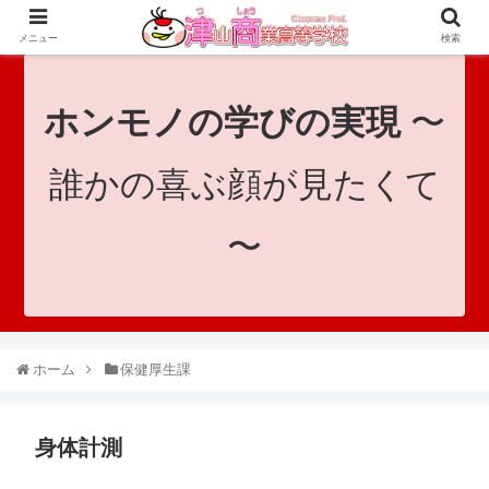
since 1921｜地域と共に未来へつなげ！｜Tsuyama Commercial High School
メニュー
検索
ホンモノの学びの実現
〜
誰かの喜ぶ顔が見たくて
〜
ホーム
保健厚生課
身体計測