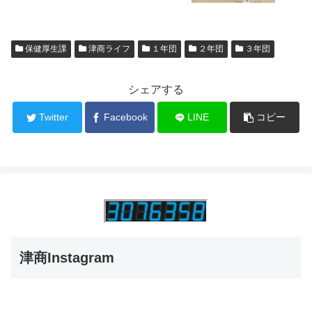
保健厚生課
津商ライフ
１年団
２年団
３年団
シェアする
Twitter
Facebook
LINE
コピー
津商Instagram