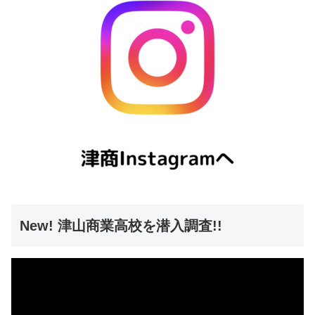
New! 津山商業高校を潜入調査!!
動
画
プ