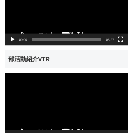
レ
ー
ヤ
ー
00:00
05:27
部活動紹介VTR
動
画
プ
レ
ー
ヤ
ー