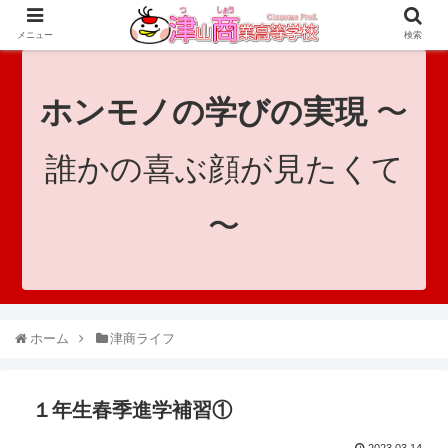
since 1921｜地域と共に未来へつなげ！｜Tsuyama Commercial High School
メニュー
検索
ホンモノの学びの実現
〜
誰かの喜ぶ顔が見たくて
〜
ホーム
津商ライフ
１年生春季進学補習①