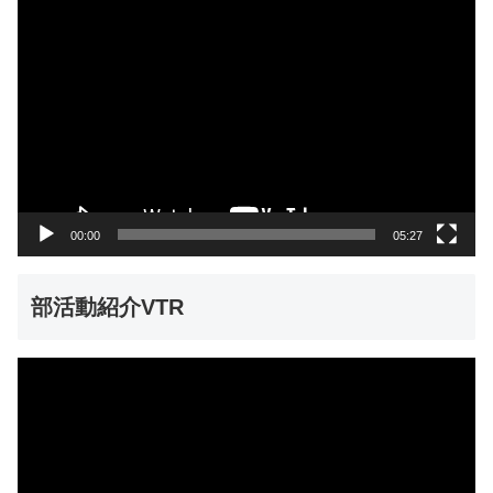
動
画
プ
レ
ー
ヤ
ー
00:00
05:27
部活動紹介VTR
動
画
プ
レ