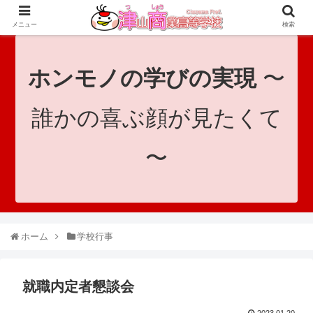
since 1921｜地域と共に未来へつなげ！｜Tsuyama Commercial High School
メニュー
検索
ホンモノの学びの実現
〜
誰かの喜ぶ顔が見たくて
〜
ホーム
学校行事
就職内定者懇談会