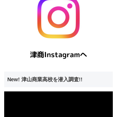
New! 津山商業高校を潜入調査!!
動
画
プ
レ