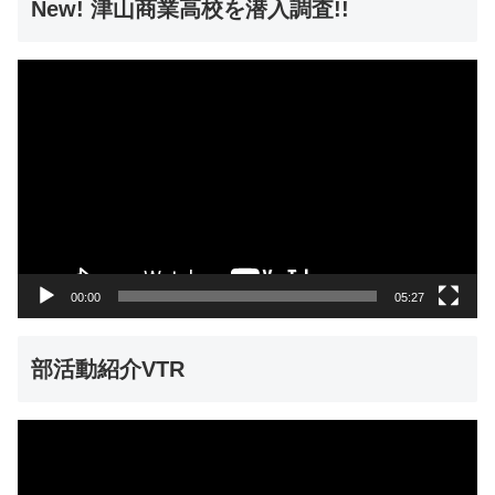
New! 津山商業高校を潜入調査!!
動
画
プ
レ
ー
ヤ
ー
00:00
05:27
部活動紹介VTR
動
画