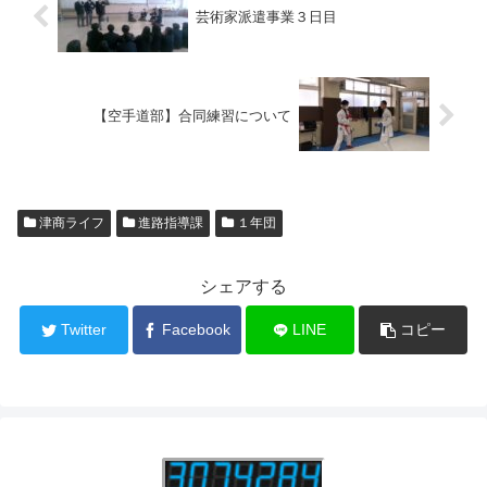
芸術家派遣事業３日目
【空手道部】合同練習について
津商ライフ
進路指導課
１年団
シェアする
Twitter
Facebook
LINE
コピー