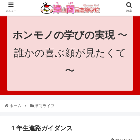
since 1921｜地域と共に未来へつなげ！｜Tsuyama Commercial High School
メニュー
検索
ホンモノの学びの実現
〜
誰かの喜ぶ顔が見たくて
〜
ホーム
津商ライフ
１年生進路ガイダンス