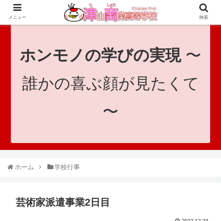
since 1921｜地域と共に未来へつなげ！｜Tsuyama Commercial High School
メニュー
検索
ホンモノの学びの実現
〜
誰かの喜ぶ顔が見たくて
〜
ホーム
学校行事
芸術家派遣事業2日目