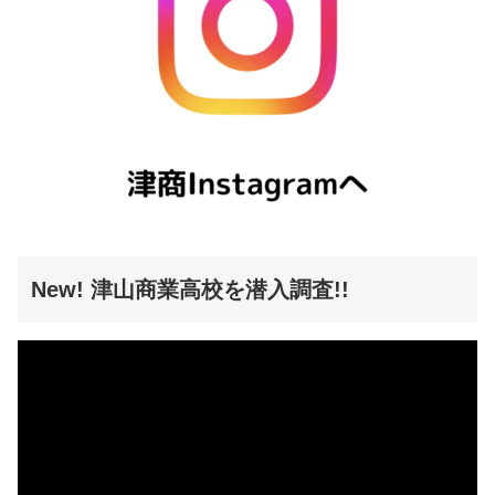
New! 津山商業高校を潜入調査!!
動
画
プ
レ
ー