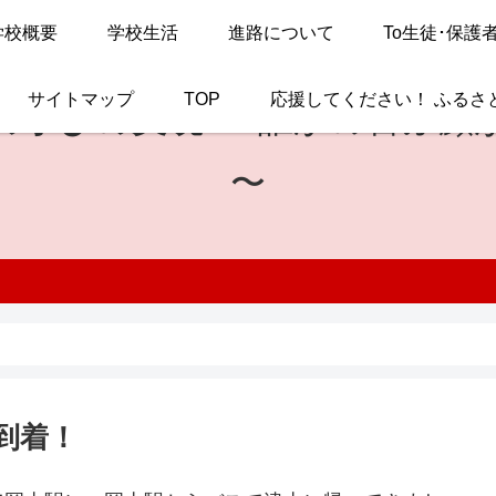
学校概要
学校生活
進路について
To生徒･保護
サイトマップ
TOP
応援してください！ ふるさ
の学びの実現
〜 誰かの喜ぶ顔
〜
到着！