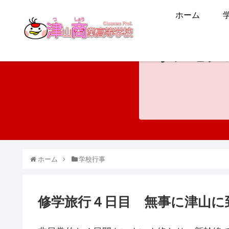
ホーム
ホンモノ
ホーム
学校行事
修学旅行４日目 無事に津山に