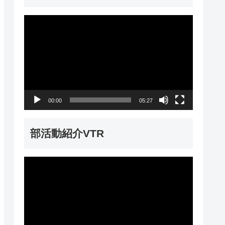
動
画
プ
レ
ー
00:00
05:27
ヤ
ー
部活動紹介VTR
動
画
プ
レ