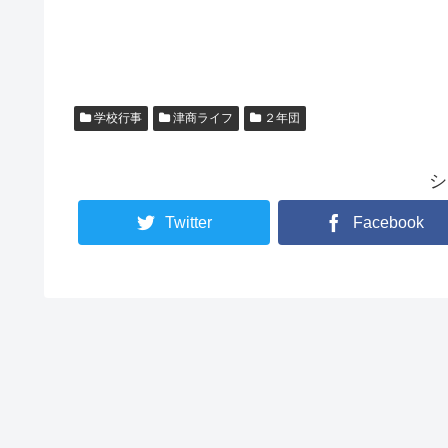
学校行事
津商ライフ
２年団
シ
Twitter
Facebook