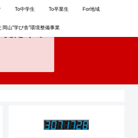
者
To中学生
To卒業生
For地域
と岡山”学び舎”環境整備事業
が見たくて