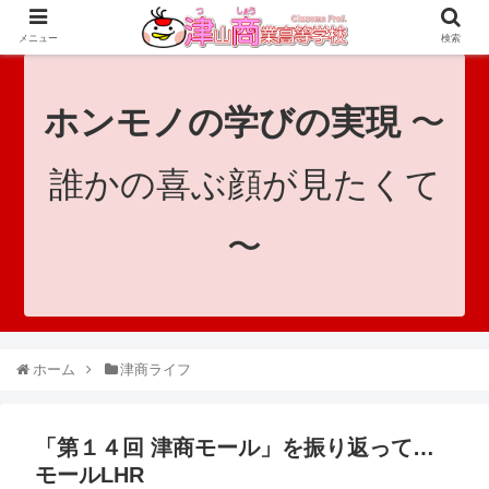
since 1921｜地域と共に未来へつなげ！｜Tsuyama Commercial High School
メニュー
検索
ホンモノの学びの実現
〜
誰かの喜ぶ顔が見たくて
〜
ホーム
津商ライフ
「第１４回 津商モール」を振り返って…
モールLHR