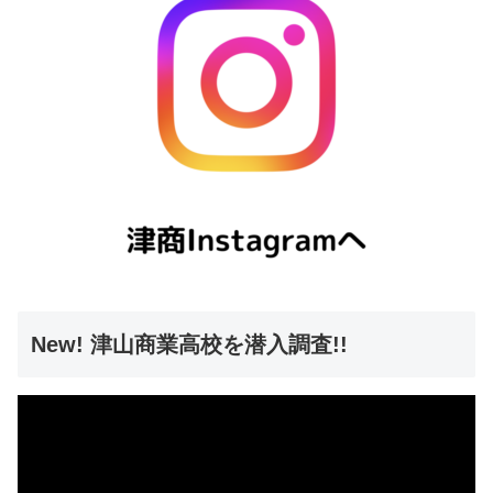
New! 津山商業高校を潜入調査!!
動
画
プ