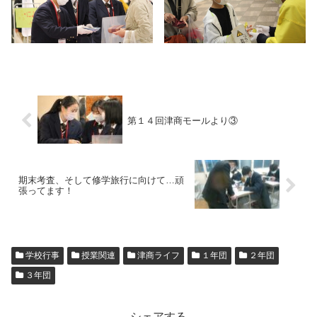
第１４回津商モールより③
期末考査、そして修学旅行に向けて…頑
張ってます！
学校行事
授業関連
津商ライフ
１年団
２年団
３年団
シェアする