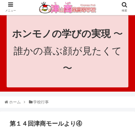
since 1921｜地域と共に未来へつなげ！｜Tsuyama Commercial High School
メニュー
検索
ホンモノの学びの実現
〜
誰かの喜ぶ顔が見たくて
〜
ホーム
学校行事
第１４回津商モールより④