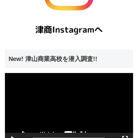
New! 津山商業高校を潜入調査!!
動
画
プ
レ
ー
ヤ
ー