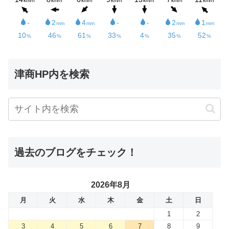
津商HP内を検索
過去のブログをチェック！
2026年8月
月
火
水
木
金
土
日
1
2
3
4
5
6
7
8
9