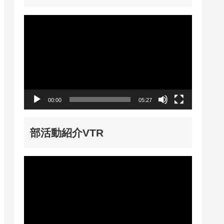
動
画
プ
レ
ー
00:00
05:27
ヤ
ー
部活動紹介VTR
動
画
プ
レ