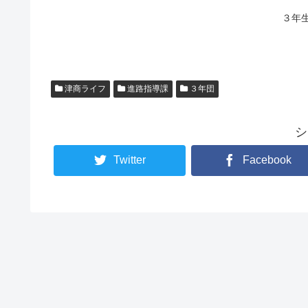
３年
津商ライフ
進路指導課
３年団
シ
Twitter
Facebook