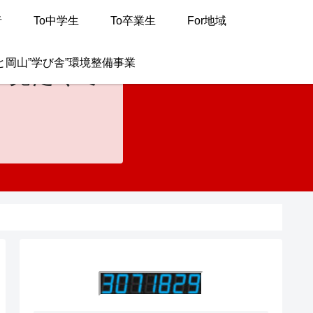
者
To中学生
To卒業生
For地域
と岡山”学び舎”環境整備事業
が見たくて