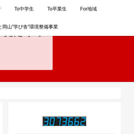
者
To中学生
To卒業生
For地域
と岡山”学び舎”環境整備事業
が見たくて