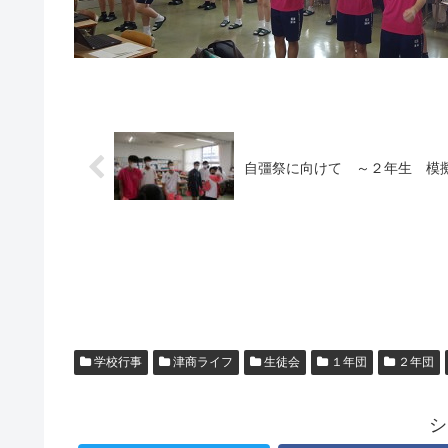
自彊祭に向けて ～２年生 模
学校行事
津商ライフ
生徒会
１年団
２年団
シ