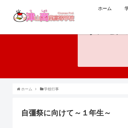
ホーム
ホンモノ
ホーム
学校行事
自彊祭に向けて～１年生～