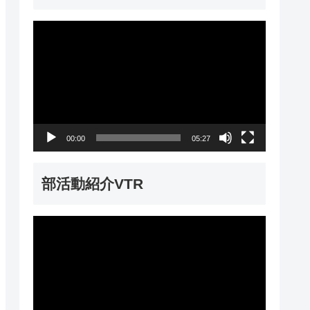
動
画
プ
レ
ー
00:00
05:27
ヤ
ー
部活動紹介VTR
動
画
プ
レ