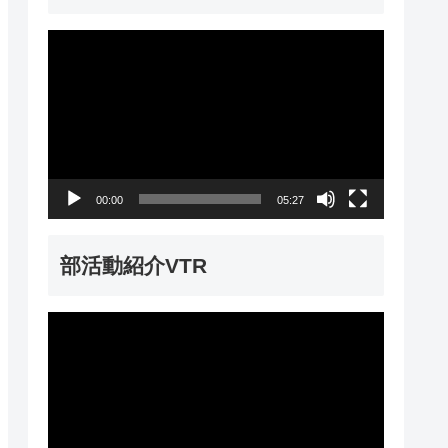
動
画
プ
レ
ー
00:00
05:27
ヤ
ー
部活動紹介VTR
動
画
プ
レ