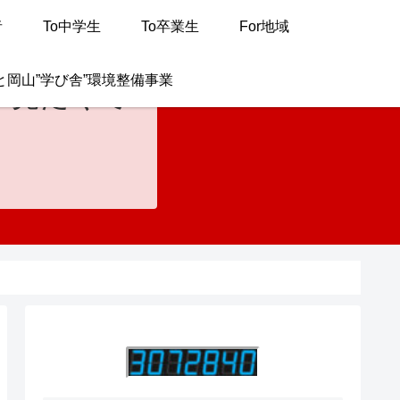
者
To中学生
To卒業生
For地域
と岡山”学び舎”環境整備事業
が見たくて