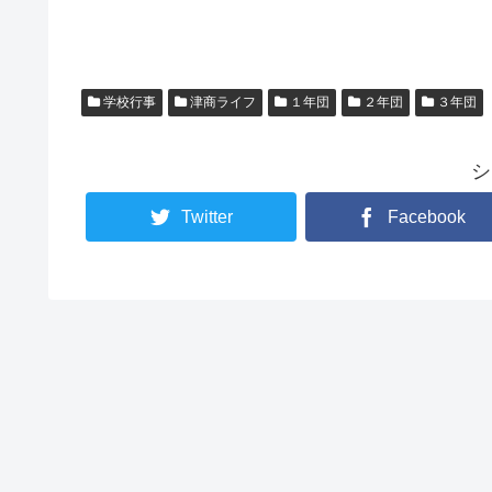
学校行事
津商ライフ
１年団
２年団
３年団
シ
Twitter
Facebook