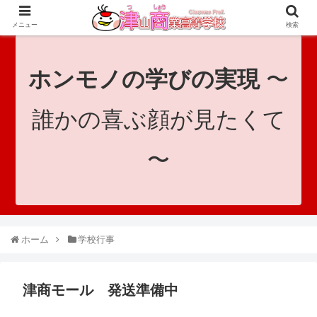
since 1921｜地域と共に未来へつなげ！｜Tsuyama Commercial High School
メニュー
検索
ホンモノの学びの実現
〜
誰かの喜ぶ顔が見たくて
〜
ホーム
学校行事
津商モール 発送準備中