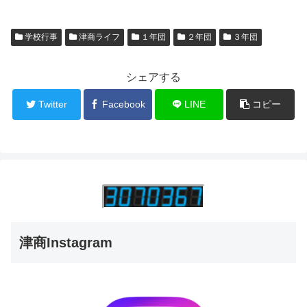
学校行事
津商ライフ
１年団
２年団
３年団
シェアする
Twitter
Facebook
LINE
コピー
津商Instagram