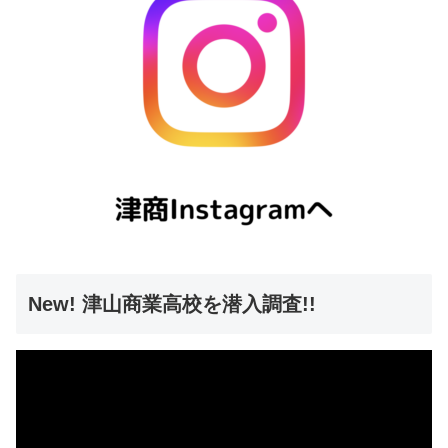
New! 津山商業高校を潜入調査!!
動
画
プ
レ