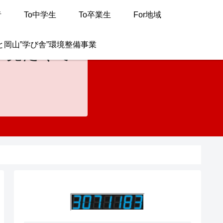
者
To中学生
To卒業生
For地域
と岡山”学び舎”環境整備事業
が見たくて