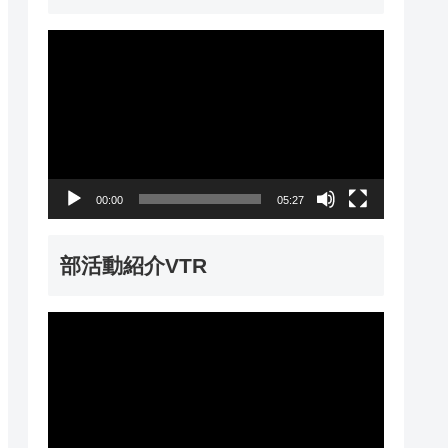
動
画
プ
レ
ー
00:00
05:27
ヤ
ー
部活動紹介VTR
動
画
プ
レ