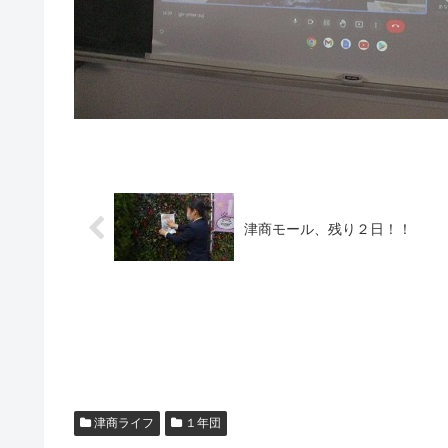
津商モール、残り２日！！
津商ライフ
１年団