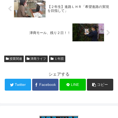
【２年生】進路ＬＨＲ「希望進路の実現
を目指して」
津商モール、残り２日！！
授業関連
津商ライフ
１年団
シェアする
Twitter
Facebook
LINE
コピー