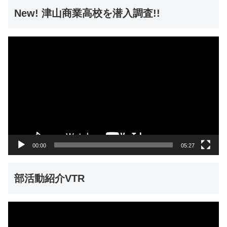
New! 津山商業高校を潜入調査!!
動
画
プ
レ
ー
ヤ
ー
00:00
05:27
部活動紹介VTR
動
画