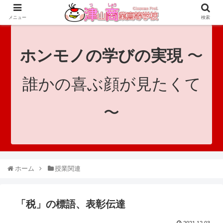
since 1921｜地域と共に未来へつなげ！｜Tsuyama Commercial High School
メニュー
検索
ホンモノの学びの実現
〜
誰かの喜ぶ顔が見たくて
〜
ホーム
授業関連
「税」の標語、表彰伝達