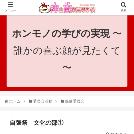
since 1921｜地域と共に未来へつなげ！｜Tsuyama Commercial High School
メニュー
検索
ホンモノの学びの実現
〜
誰かの喜ぶ顔が見たくて
〜
ホーム
委員会活動
保健委員会
自彊祭 文化の部①