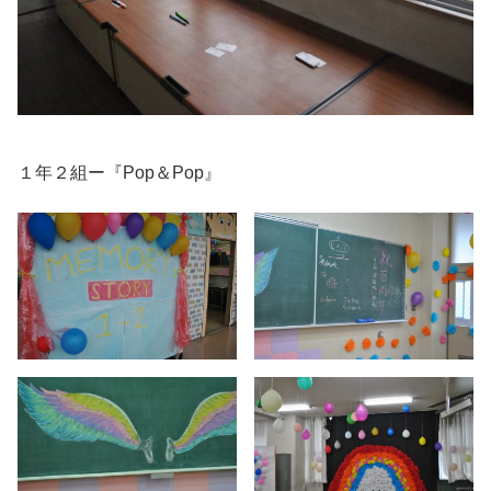
１年２組ー『Pop＆Pop』