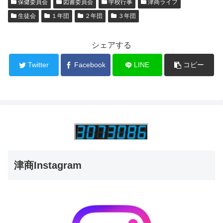
保健委員会
図書委員会
学校行事
津商ライフ
生徒会
１年団
２年団
３年団
シェアする
Twitter
Facebook
LINE
コピー
津商Instagram