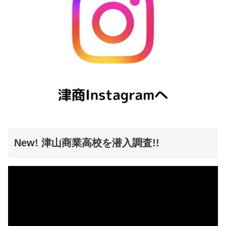
New! 津山商業高校を潜入調査!!
動
画
プ
レ