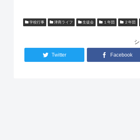
学校行事
津商ライフ
生徒会
１年団
２年団
シ
Twitter
Facebook