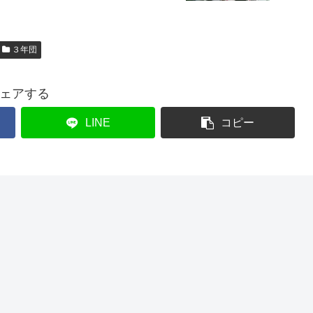
３年団
ェアする
LINE
コピー