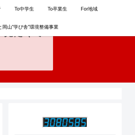
者
To中学生
To卒業生
For地域
と岡山”学び舎”環境整備事業
が見たくて