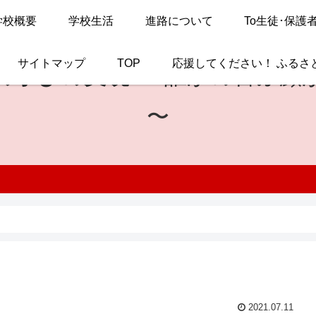
学校概要
学校生活
進路について
To生徒･保護
サイトマップ
TOP
応援してください！ ふるさ
の学びの実現
〜 誰かの喜ぶ顔
〜
2021.07.11