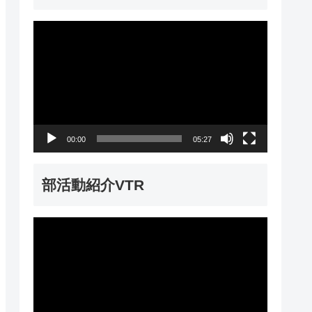
動
画
プ
レ
ー
00:00
05:27
ヤ
ー
部活動紹介VTR
動
画
プ
レ