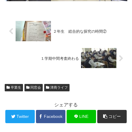
２年生 総合的な探究の時間②
１学期中間考査終わる
卒業生
同窓会
津商ライフ
シェアする
Twitter
Facebook
LINE
コピー