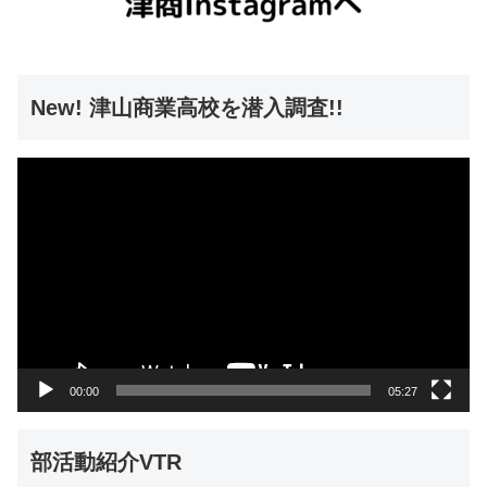
New! 津山商業高校を潜入調査!!
動
画
プ
レ
ー
ヤ
ー
00:00
05:27
部活動紹介VTR