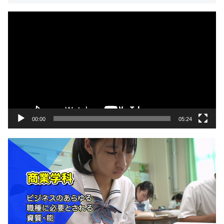
動
画
プ
レ
ー
ヤ
ー
00:00
05:24