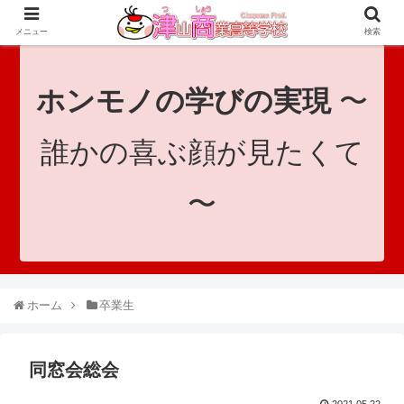
since 1921｜地域と共に未来へつなげ！｜Tsuyama Commercial High School
メニュー
検索
ホンモノの学びの実現
〜
誰かの喜ぶ顔が見たくて
〜
ホーム
卒業生
同窓会総会