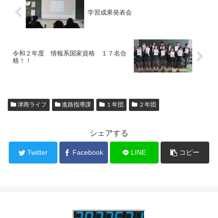
学習成果発表会
令和２年度 情報系国家資格 １７名合
格！！
津商ライフ
進路指導課
１年団
２年団
シェアする
Twitter
Facebook
LINE
コピー