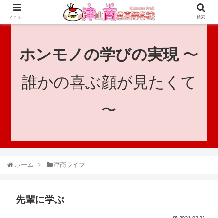
since 1921｜地域と共に未来へつなげ！｜Tsuyama Commercial High School
メニュー
検索
ホンモノの学びの実現
〜
誰かの喜ぶ顔が見たくて
〜
ホーム
津商ライフ
先輩に学ぶ