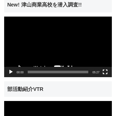
New! 津山商業高校を潜入調査!!
動
画
プ
レ
ー
ヤ
ー
00:00
05:27
部活動紹介VTR
動
画