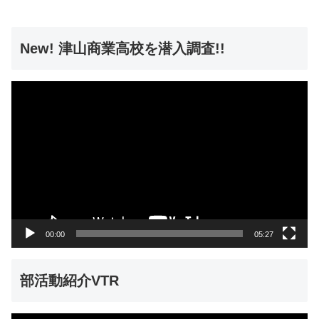
New! 津山商業高校を潜入調査!!
動
画
プ
レ
ー
ヤ
ー
00:00
05:27
部活動紹介VTR