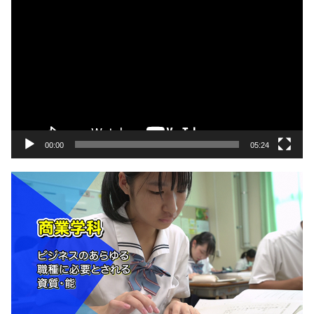
動
画
プ
レ
ー
ヤ
ー
00:00
05:24