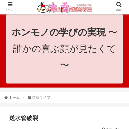
since 1921｜地域と共に未来へつなげ！｜Tsuyama Commercial High School
メニュー
検索
ホンモノの学びの実現
〜
誰かの喜ぶ顔が見たくて
〜
ホーム
津商ライフ
送水管破裂