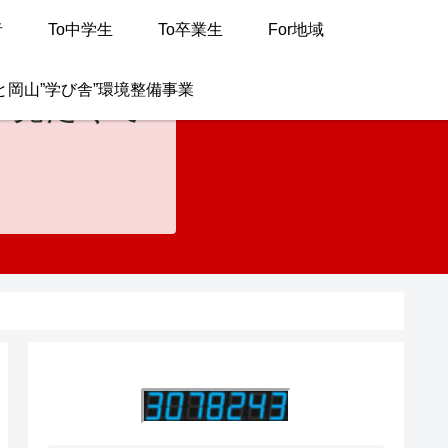
者
To中学生
To卒業生
For地域
と岡山”学び舎”環境整備事業
が見たくて