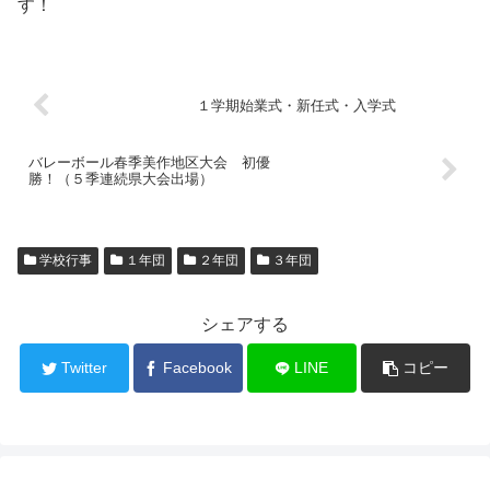
す！
１学期始業式・新任式・入学式
バレーボール春季美作地区大会 初優
勝！（５季連続県大会出場）
学校行事
１年団
２年団
３年団
シェアする
Twitter
Facebook
LINE
コピー