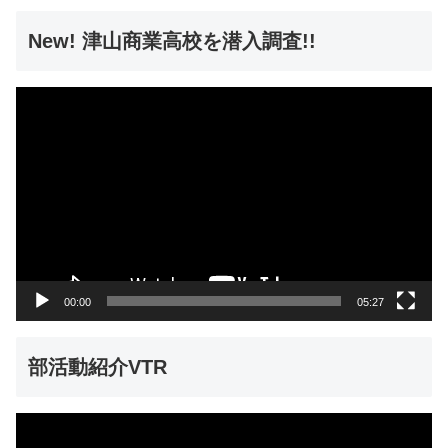
New! 津山商業高校を潜入調査!!
動
画
プ
レ
ー
ヤ
ー
00:00
05:27
部活動紹介VTR
動