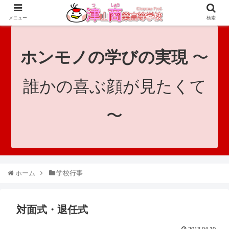
since 1921｜地域と共に未来へつなげ！｜Tsuyama Commercial High School
メニュー
検索
ホンモノの学びの実現
〜
誰かの喜ぶ顔が見たくて
〜
ホーム
学校行事
対面式・退任式