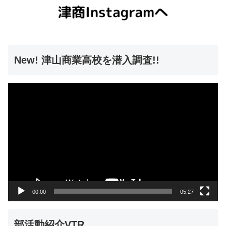
New! 津山商業高校を潜入調査!!
動
画
プ
レ
ー
ヤ
ー
00:00
05:27
部活動紹介VTR