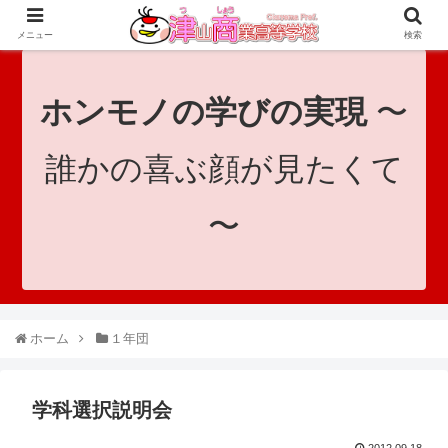
since 1921｜地域と共に未来へつなげ！｜Tsuyama Commercial High School
メニュー
検索
ホンモノの学びの実現
〜
誰かの喜ぶ顔が見たくて
〜
ホーム
１年団
学科選択説明会