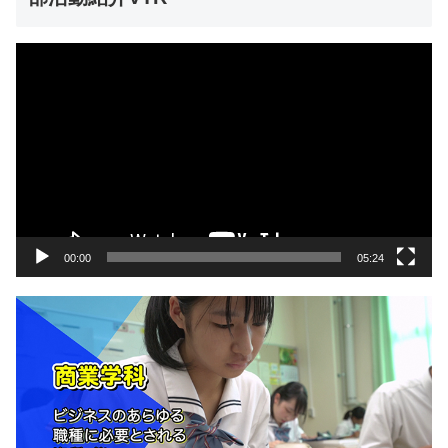
動
画
プ
レ
ー
ヤ
ー
00:00
05:24