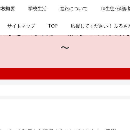
学校概要
学校生活
進路について
To生徒･保護
サイトマップ
TOP
応援してください！ ふるさ
の学びの実現
〜 誰かの喜ぶ顔
〜