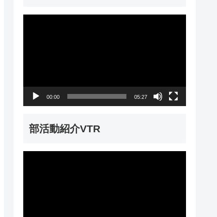
動
画
プ
レ
ー
00:00
05:27
ヤ
ー
部活動紹介VTR
動
画
プ
レ