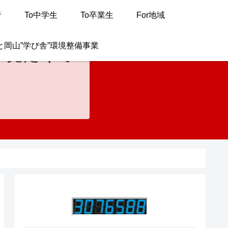
者
To中学生
To卒業生
For地域
と岡山”学び舎”環境整備事業
が見たくて