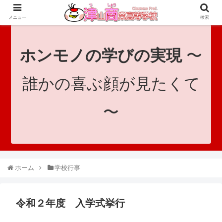
since 1921｜地域と共に未来へつなげ！｜Tsuyama Commercial High School
メニュー
検索
ホンモノの学びの実現
〜
誰かの喜ぶ顔が見たくて
〜
ホーム
学校行事
令和２年度 入学式挙行