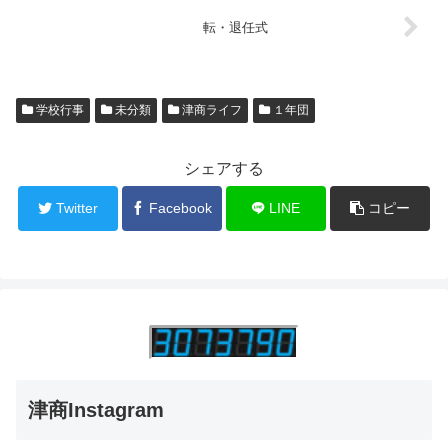
転・退任式
学校行事
未分類
津商ライフ
１年団
シェアする
Twitter
Facebook
LINE
コピー
津商Instagram