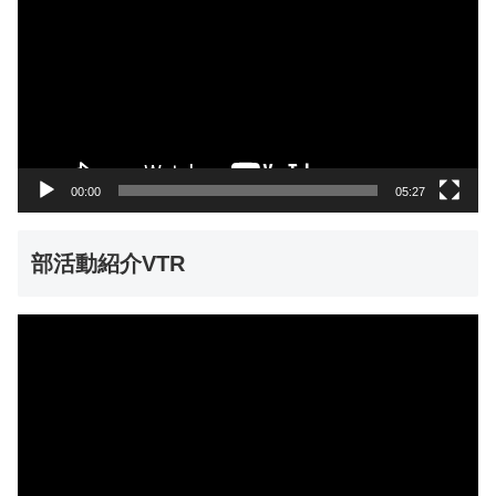
プ
レ
ー
ヤ
ー
00:00
05:27
部活動紹介VTR
動
画
プ
レ
ー
ヤ