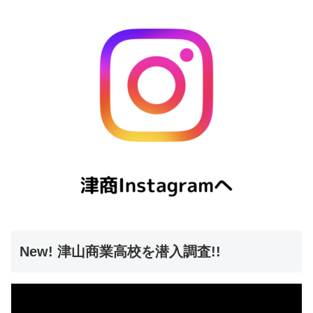
New! 津山商業高校を潜入調査!!
動
画