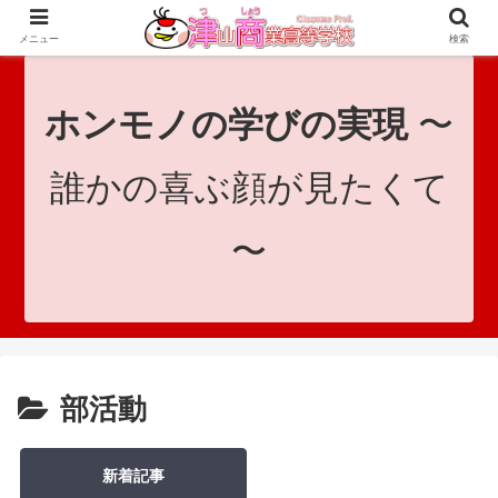
since 1921｜地域と共に未来へつなげ！｜Tsuyama Commercial High School
メニュー
検索
ホンモノの学びの実現
〜
誰かの喜ぶ顔が見たくて
〜
部活動
新着記事