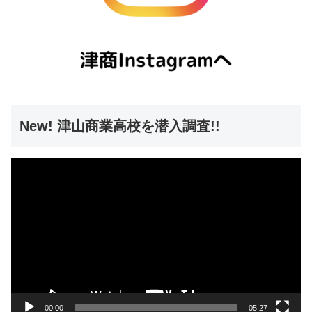
New! 津山商業高校を潜入調査!!
動
画
プ
レ
ー
ヤ
ー
00:00
05:27