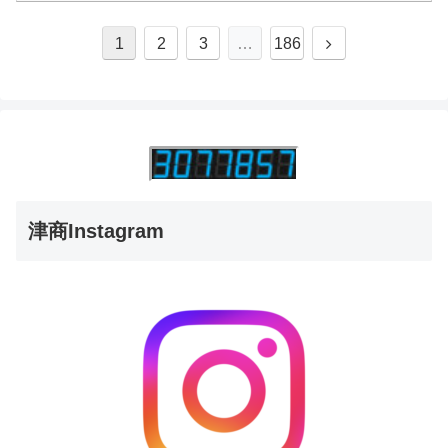
1
2
3
…
186
津商Instagram