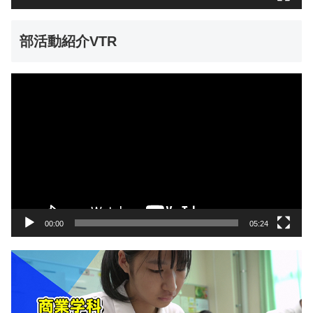
部活動紹介VTR
動
画
プ
レ
ー
ヤ
ー
00:00
05:24