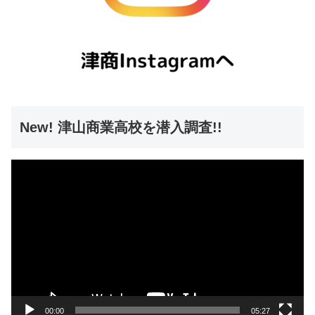
New! 津山商業高校を潜入調査!!
動
画
プ
レ
ー
ヤ
ー
00:00
05:27