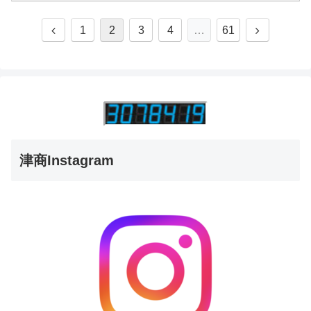
1
2
3
4
…
61
津商Instagram