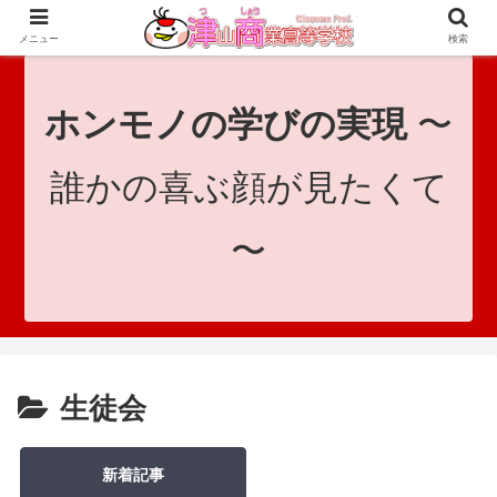
since 1921｜地域と共に未来へつなげ！｜Tsuyama Commercial High School
メニュー
検索
ホンモノの学びの実現
〜
誰かの喜ぶ顔が見たくて
〜
生徒会
新着記事