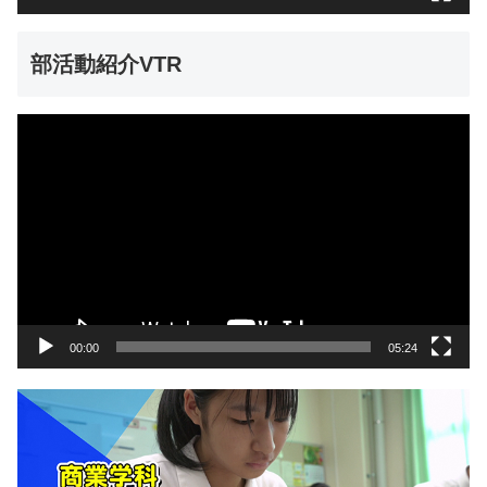
部活動紹介VTR
動
画
プ
レ
ー
ヤ
ー
00:00
05:24