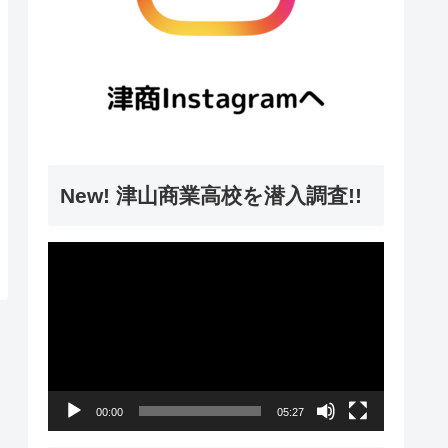
New! 津山商業高校を潜入調査!!
動
画
プ
レ
ー
00:00
05:27
ヤ