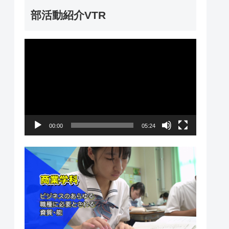
ー
部活動紹介VTR
動
画
プ
レ
ー
00:00
05:24
ヤ
ー