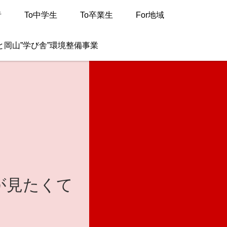
者
To中学生
To卒業生
For地域
と岡山”学び舎”環境整備事業
が見たくて