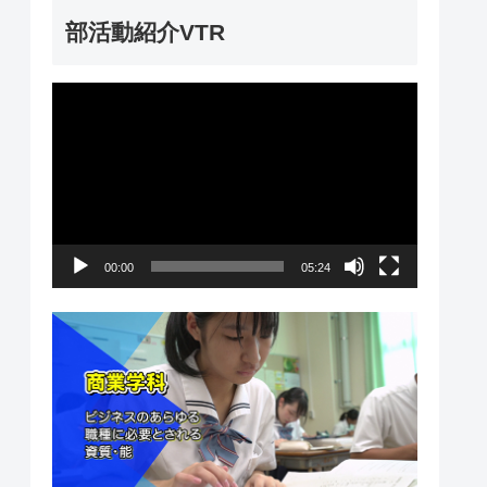
ー
部活動紹介VTR
動
画
プ
レ
ー
00:00
05:24
ヤ
ー