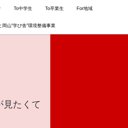
者
To中学生
To卒業生
For地域
と岡山”学び舎”環境整備事業
が見たくて