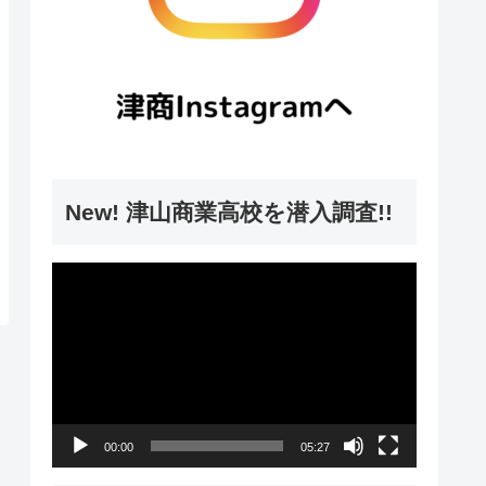
New! 津山商業高校を潜入調査!!
動
画
プ
レ
ー
00:00
05:27
ヤ