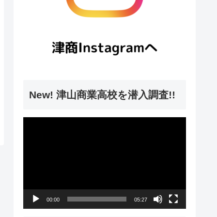
New! 津山商業高校を潜入調査!!
動
画
プ
レ
ー
00:00
05:27
ヤ