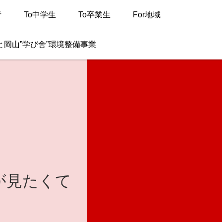
者
To中学生
To卒業生
For地域
と岡山”学び舎”環境整備事業
が見たくて