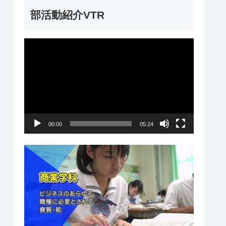
ー
部活動紹介VTR
動
画
プ
レ
ー
00:00
05:24
ヤ
ー