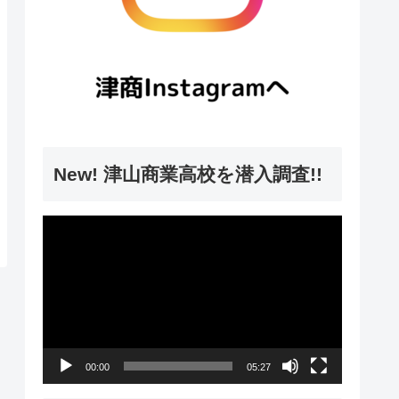
New! 津山商業高校を潜入調査!!
動
画
プ
レ
ー
00:00
05:27
ヤ