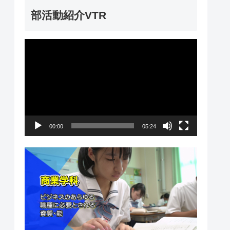
ー
部活動紹介VTR
動
画
プ
レ
ー
00:00
05:24
ヤ
ー