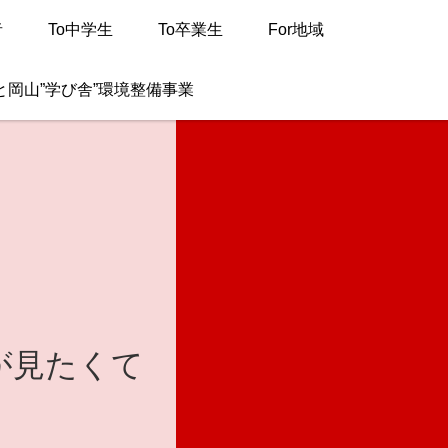
者
To中学生
To卒業生
For地域
と岡山”学び舎”環境整備事業
が見たくて